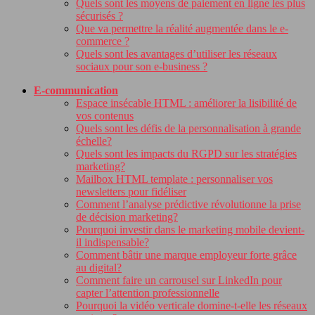
Quels sont les moyens de paiement en ligne les plus
sécurisés ?
Que va permettre la réalité augmentée dans le e-
commerce ?
Quels sont les avantages d’utiliser les réseaux
sociaux pour son e-business ?
E-communication
Espace insécable HTML : améliorer la lisibilité de
vos contenus
Quels sont les défis de la personnalisation à grande
échelle?
Quels sont les impacts du RGPD sur les stratégies
marketing?
Mailbox HTML template : personnaliser vos
newsletters pour fidéliser
Comment l’analyse prédictive révolutionne la prise
de décision marketing?
Pourquoi investir dans le marketing mobile devient-
il indispensable?
Comment bâtir une marque employeur forte grâce
au digital?
Comment faire un carrousel sur LinkedIn pour
capter l’attention professionnelle
Pourquoi la vidéo verticale domine-t-elle les réseaux