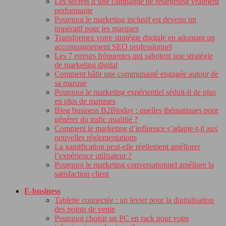
Les secrets d’une campagne de retargeting vraiment
performante
Pourquoi le marketing inclusif est devenu un
impératif pour les marques
Transformez votre stratégie digitale en adoptant un
accompagnement SEO professionnel
Les 7 erreurs fréquentes qui sabotent une stratégie
de marketing digital
Comment bâtir une communauté engagée autour de
sa marque
Pourquoi le marketing expérientiel séduit-il de plus
en plus de marques
Blog business B2Btoday : quelles thématiques pour
générer du trafic qualifié ?
Comment le marketing d’influence s’adapte-t-il aux
nouvelles réglementations
La gamification peut-elle réellement améliorer
l’expérience utilisateur ?
Pourquoi le marketing conversationnel améliore la
satisfaction client
E-business
Tablette connectée : un levier pour la digitalisation
des points de vente
Pourquoi choisir un PC en rack pour votre