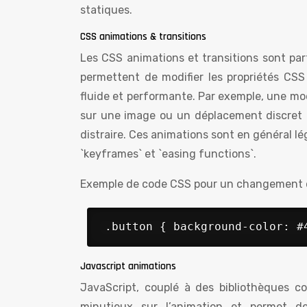
statiques.
CSS animations & transitions
Les CSS animations et transitions sont parf
permettent de modifier les propriétés CSS
fluide et performante. Par exemple, une mod
sur une image ou un déplacement discret d’u
distraire. Ces animations sont en général lé
`keyframes` et `easing functions`.
Exemple de code CSS pour un changement de
 .button { background-color: #
Javascript animations
JavaScript, couplé à des bibliothèques 
minutieux sur l’animation et permet de