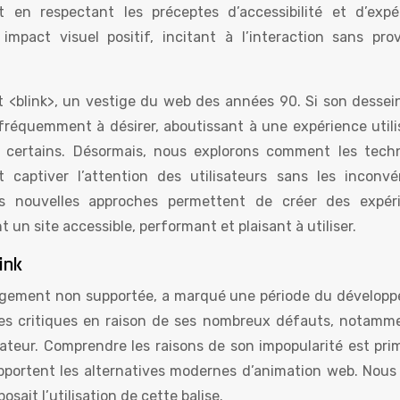
en respectant les préceptes d’accessibilité et d’expé
 impact visuel positif, incitant à l’interaction sans pro
 <blink>, un vestige du web des années 90. Si son dessein
it fréquemment à désirer, aboutissant à une expérience util
 certains. Désormais, nous explorons comment les tech
captiver l’attention des utilisateurs sans les inconvé
Ces nouvelles approches permettent de créer des expér
un site accessible, performant et plaisant à utiliser.
ink
 largement non supportée, a marqué une période du dévelop
ives critiques en raison de ses nombreux défauts, notamm
isateur. Comprendre les raisons de son impopularité est pri
pportent les alternatives modernes d’animation web. Nous 
osait l’utilisation de cette balise.