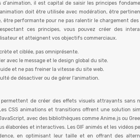
 d’animation, il est capital de saisir les principes fonda
animation doit être utilisée avec modération, être pertine
e, être performante pour ne pas ralentir le chargement des
n respectant ces principes, vous pouvez créer des intera
lisateur et atteignent vos objectifs commerciaux.
scrète et ciblée, pas omniprésente.
er avec le message et le design global du site.
luide et ne pas freiner la vitesse du site web.
culté de désactiver ou de gérer l’animation.
 permettent de créer des effets visuels attrayants sans n
r. Les CSS animations et transitions offrent une solution si
 JavaScript, avec des bibliothèques comme Anime.js ou Gre
us élaborées et interactives. Les GIF animés et les vidéos 
nce, en optimisant leur taille et en offrant des altern