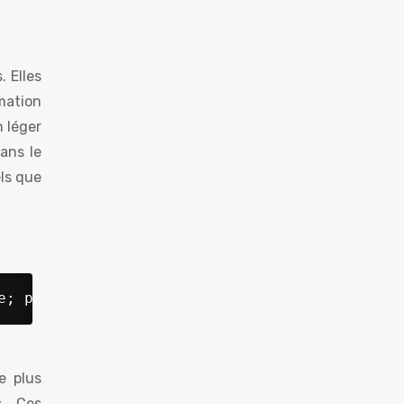
. Elles
mation
m léger
sans le
els que
e; padding: 15px 32px; text-align: center; te
e plus
s. Ces