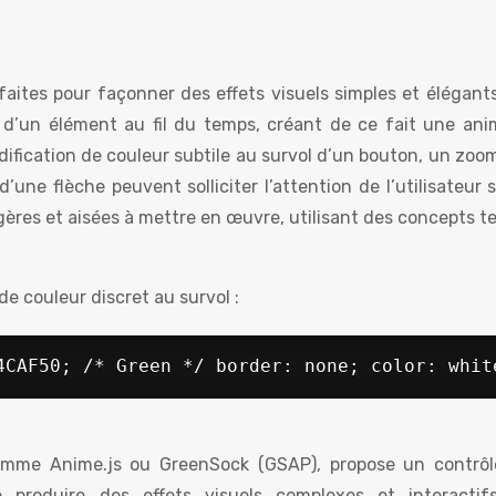
aites pour façonner des effets visuels simples et élégants
 d’un élément au fil du temps, créant de ce fait une ani
ification de couleur subtile au survol d’un bouton, un zoo
ne flèche peuvent solliciter l’attention de l’utilisateur 
gères et aisées à mettre en œuvre, utilisant des concepts t
 couleur discret au survol :
4CAF50; /* Green */ border: none; color: whit
comme Anime.js ou GreenSock (GSAP), propose un contrôl
 produire des effets visuels complexes et interactif