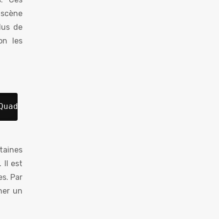
 scène
lus de
on les
Quad' }); 
taines
Il est
es. Par
her un