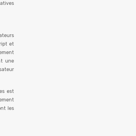
atives
ateurs
ipt et
lement
nt une
sateur
es est
lement
ont les