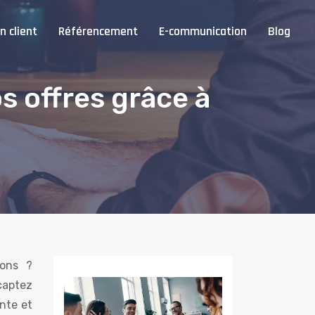
n client
Référencement
E-communication
Blog
os offres grâce à
ions ?
captez
ante et