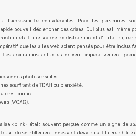
s d’accessibilité considérables. Pour les personnes sou
 rapide pouvait déclencher des crises. Qui plus est, même p
ontinu était une source de distraction et d’irritation, ren
t impératif que les sites web soient pensés pour être inclusif
rs. Les animations actuelles doivent impérativement pren
 personnes photosensibles.
onnes souffrant de TDAH ou d’anxiété.
enu environnant.
é web (WCAG).
 balise <blink> était souvent perçue comme un signe de s
trusif du scintillement incessant dévalorisait la crédibilité 