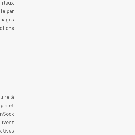
mentaux
nte par
 pages
ctions
uire à
mple et
enSock
peuvent
atives